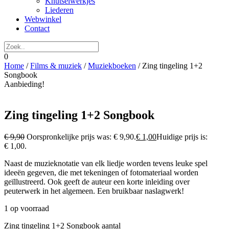
Knutselwerkjes
Liederen
Webwinkel
Contact
0
Home
/
Films & muziek
/
Muziekboeken
/ Zing tingeling 1+2
Songbook
Aanbieding!
Zing tingeling 1+2 Songbook
€
9,90
Oorspronkelijke prijs was: € 9,90.
€
1,00
Huidige prijs is:
€ 1,00.
Naast de muzieknotatie van elk liedje worden tevens leuke spel
ideeën gegeven, die met tekeningen of fotomateriaal worden
geïllustreerd. Ook geeft de auteur een korte inleiding over
peuterwerk in het algemeen. Een bruikbaar naslagwerk!
1 op voorraad
Zing tingeling 1+2 Songbook aantal