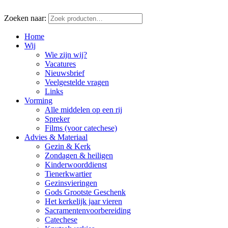
Zoeken naar:
Home
Wij
Wie zijn wij?
Vacatures
Nieuwsbrief
Veelgestelde vragen
Links
Vorming
Alle middelen op een rij
Spreker
Films (voor catechese)
Advies & Materiaal
Gezin & Kerk
Zondagen & heiligen
Kinderwoorddienst
Tienerkwartier
Gezinsvieringen
Gods Grootste Geschenk
Het kerkelijk jaar vieren
Sacramentenvoorbereiding
Catechese