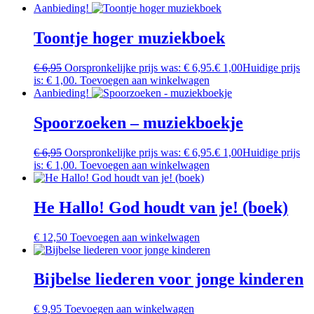
Aanbieding!
Toontje hoger muziekboek
€
6,95
Oorspronkelijke prijs was: € 6,95.
€
1,00
Huidige prijs
is: € 1,00.
Toevoegen aan winkelwagen
Aanbieding!
Spoorzoeken – muziekboekje
€
6,95
Oorspronkelijke prijs was: € 6,95.
€
1,00
Huidige prijs
is: € 1,00.
Toevoegen aan winkelwagen
He Hallo! God houdt van je! (boek)
€
12,50
Toevoegen aan winkelwagen
Bijbelse liederen voor jonge kinderen
€
9,95
Toevoegen aan winkelwagen