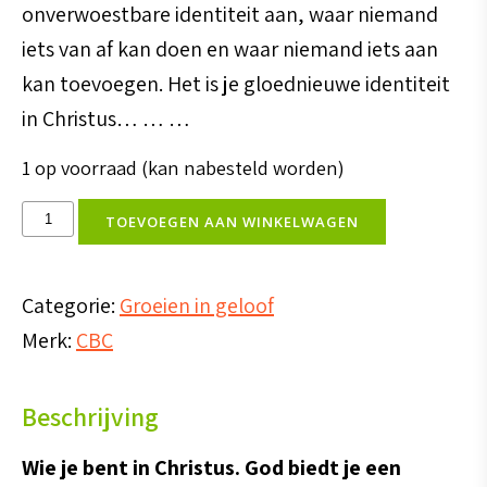
onverwoestbare identiteit aan, waar niemand
iets van af kan doen en waar niemand iets aan
kan toevoegen. Het is je gloednieuwe identiteit
in Christus… … …
1 op voorraad (kan nabesteld worden)
Wie
TOEVOEGEN AAN WINKELWAGEN
je
bent
Categorie:
Groeien in geloof
in
Merk:
CBC
Christus
aantal
Beschrijving
Wie je bent in Christus. God biedt je een