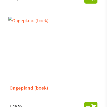
Ongepland (boek)
€
18,99