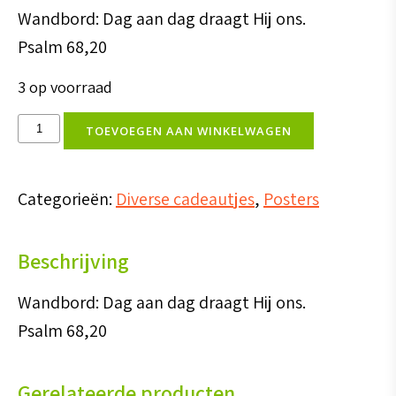
Wandbord: Dag aan dag draagt Hij ons.
Psalm 68,20
3 op voorraad
Wandbord:
TOEVOEGEN AAN WINKELWAGEN
dag
aan
Categorieën:
Diverse cadeautjes
,
Posters
dag
draagt
Beschrijving
Hij
ons
Wandbord: Dag aan dag draagt Hij ons.
aantal
Psalm 68,20
Gerelateerde producten