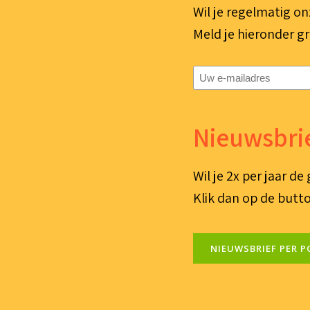
Wil je regelmatig on
Meld je hieronder gr
E-
mailadres
(Vereist)
Nieuwsbrie
Wil je 2x per jaar d
Klik dan op de butto
NIEUWSBRIEF PER P