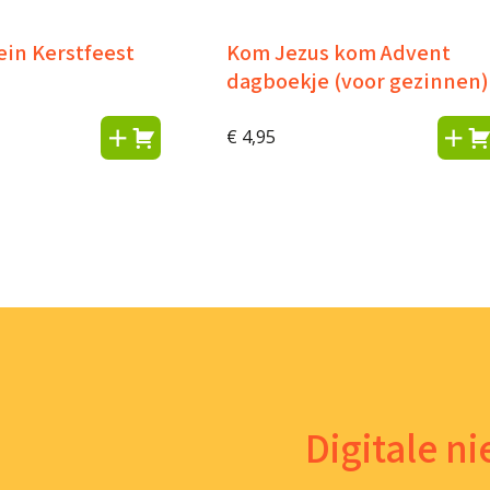
ein Kerstfeest
Kom Jezus kom Advent
dagboekje (voor gezinnen)
€
4,95
Digitale n