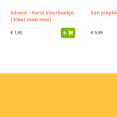
Advent – Kerst kleurboekje
Een piepkl
( kleur maar mee)
€
1,95
€
9,99