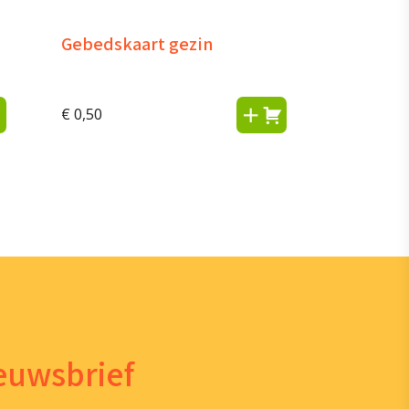
Gebedskaart gezin
€
0,50
ieuwsbrief