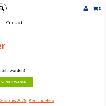
0
l
Contact
er
steld worden)
N WINKELWAGEN
Kerstmis 2025
,
Kerstboeken