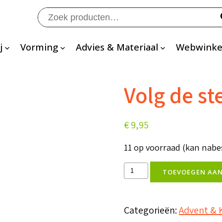
Zoeken
naar:
j
Vorming
Advies & Materiaal
Webwinke
Volg de st
€
9,95
11 op voorraad (kan nabe
Volg
TOEVOEGEN AA
de
ster
Categorieën:
Advent & 
aantal