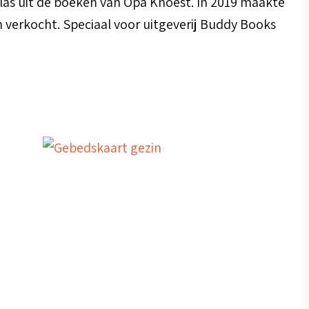
las uit de boeken van Opa Knoest. In 2019 maakte
 verkocht. Speciaal voor uitgeverij Buddy Books