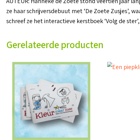
AUTEUR: Hanneke de Zoete stond veertien jaar lang
ze haar schrijversdebuut met ‘De Zoete Zusjes’, w
schreef ze het interactieve kerstboek ‘Volg de ster’,
Gerelateerde producten