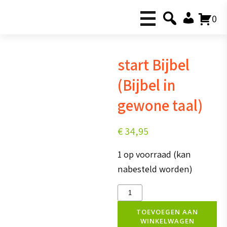
0
start Bijbel
(Bijbel in
gewone taal)
€
34,95
1 op voorraad (kan
nabesteld worden)
start
Bijbel
TOEVOEGEN AAN
WINKELWAGEN
(Bijbel