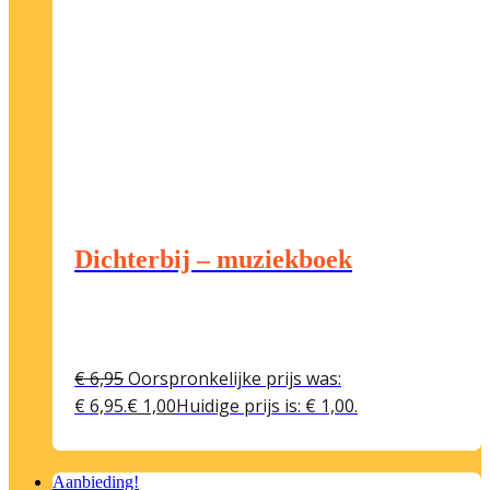
Dichterbij – muziekboek
€
6,95
Oorspronkelijke prijs was:
€ 6,95.
€
1,00
Huidige prijs is: € 1,00.
Aanbieding!