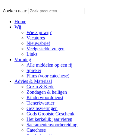
Zoeken naar:
Home
Wij
Wie zijn wij?
Vacatures
Nieuwsbrief
Veelgestelde vragen
Links
Vorming
Alle middelen op een rij
Spreker
Films (voor catechese)
Advies & Materiaal
Gezin & Kerk
Zondagen & heiligen
Kinderwoorddienst
Tienerkwartier
Gezinsvieringen
Gods Grootste Geschenk
Het kerkelijk jaar vieren
Sacramentenvoorbereiding
Catechese