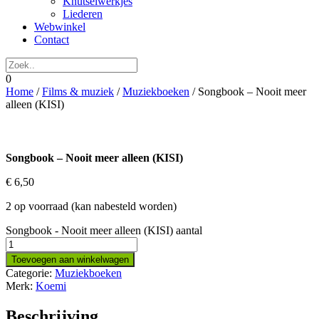
Knutselwerkjes
Liederen
Webwinkel
Contact
0
Home
/
Films & muziek
/
Muziekboeken
/ Songbook – Nooit meer
alleen (KISI)
Songbook – Nooit meer alleen (KISI)
€
6,50
2 op voorraad (kan nabesteld worden)
Songbook - Nooit meer alleen (KISI) aantal
Toevoegen aan winkelwagen
Categorie:
Muziekboeken
Merk:
Koemi
Beschrijving