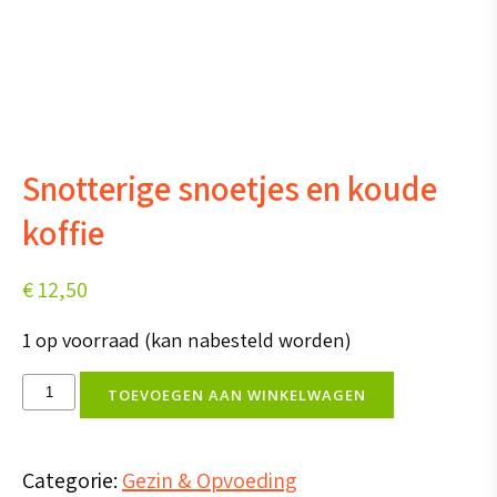
Snotterige snoetjes en koude
koffie
€
12,50
1 op voorraad (kan nabesteld worden)
Snotterige
TOEVOEGEN AAN WINKELWAGEN
snoetjes
en
Categorie:
Gezin & Opvoeding
koude