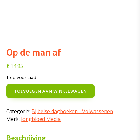
Op de man af
€
14,95
1 op voorraad
Op
TOEVOEGEN AAN WINKELWAGEN
de
man
af
Categorie:
Bijbelse dagboeken - Volwassenen
aantal
Merk:
Jongbloed Media
Beschrijving