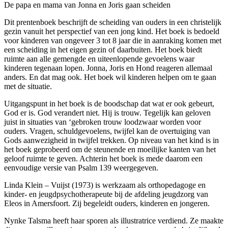
De papa en mama van Jonna en Joris gaan scheiden
Dit prentenboek beschrijft de scheiding van ouders in een christelijk
gezin vanuit het perspectief van een jong kind. Het boek is bedoeld
voor kinderen van ongeveer 3 tot 8 jaar die in aanraking komen met
een scheiding in het eigen gezin of daarbuiten. Het boek biedt
ruimte aan alle gemengde en uiteenlopende gevoelens waar
kinderen tegenaan lopen. Jonna, Joris en Hond reageren allemaal
anders. En dat mag ook. Het boek wil kinderen helpen om te gaan
met de situatie.
Uitgangspunt in het boek is de boodschap dat wat er ook gebeurt,
God er is. God verandert niet. Hij is trouw. Tegelijk kan geloven
juist in situaties van ‘gebroken trouw loodzwaar worden voor
ouders. Vragen, schuldgevoelens, twijfel kan de overtuiging van
Gods aanwezigheid in twijfel trekken. Op niveau van het kind is in
het boek geprobeerd om de steunende en moeilijke kanten van het
geloof ruimte te geven. Achterin het boek is mede daarom een
eenvoudige versie van Psalm 139 weergegeven.
Linda Klein – Vuijst (1973) is werkzaam als orthopedagoge en
kinder- en jeugdpsychotherapeute bij de afdeling jeugdzorg van
Eleos in Amersfoort. Zij begeleidt ouders, kinderen en jongeren.
Nynke Talsma heeft haar sporen als illustratrice verdiend. Ze maakte