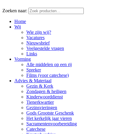
Zoeken naar:
Home
Wij
Wie zijn wij?
Vacatures
Nieuwsbrief
Veelgestelde vragen
Links
Vorming
Alle middelen op een rij
Spreker
Films (voor catechese)
Advies & Materiaal
Gezin & Kerk
Zondagen & heiligen
Kinderwoorddienst
Tienerkwartier
Gezinsvieringen
Gods Grootste Geschenk
Het kerkelijk jaar vieren
Sacramentenvoorbereiding
Catechese