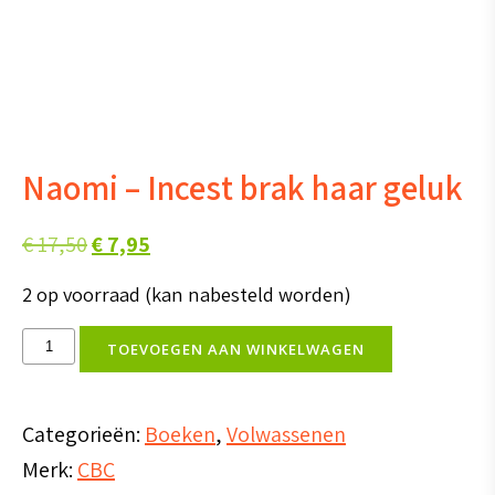
Naomi – Incest brak haar geluk
Oorspronkelijke
Huidige
€
17,50
€
7,95
prijs
prijs
2 op voorraad (kan nabesteld worden)
was:
is:
Naomi
€ 17,50.
€ 7,95.
TOEVOEGEN AAN WINKELWAGEN
-
Incest
Categorieën:
Boeken
,
Volwassenen
brak
Merk:
CBC
haar