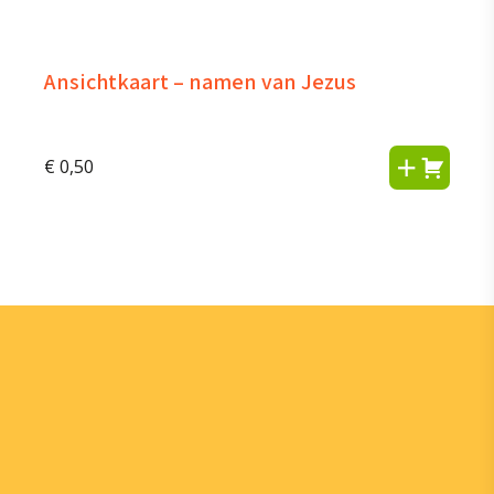
Ansichtkaart – namen van Jezus
€
0,50