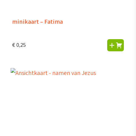
minikaart – Fatima
€
0,25