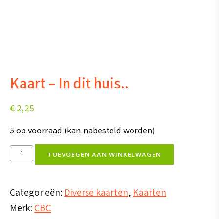
Kaart – In dit huis..
€
2,25
5 op voorraad (kan nabesteld worden)
Kaart
TOEVOEGEN AAN WINKELWAGEN
-
In
Categorieën:
Diverse kaarten
,
Kaarten
dit
Merk:
CBC
huis..