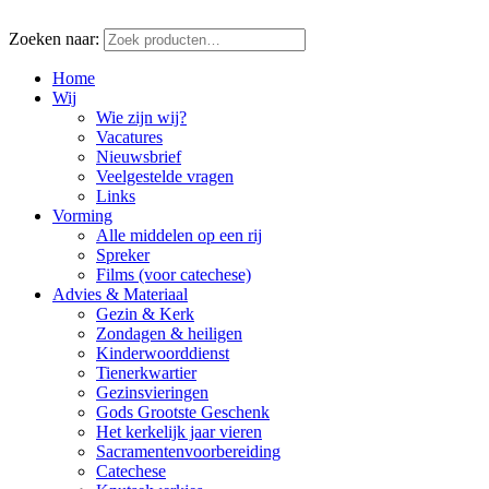
Zoeken naar:
Home
Wij
Wie zijn wij?
Vacatures
Nieuwsbrief
Veelgestelde vragen
Links
Vorming
Alle middelen op een rij
Spreker
Films (voor catechese)
Advies & Materiaal
Gezin & Kerk
Zondagen & heiligen
Kinderwoorddienst
Tienerkwartier
Gezinsvieringen
Gods Grootste Geschenk
Het kerkelijk jaar vieren
Sacramentenvoorbereiding
Catechese