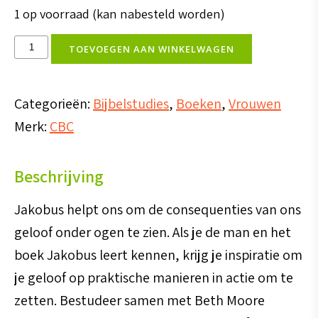
1 op voorraad (kan nabesteld worden)
Jakobus
TOEVOEGEN AAN WINKELWAGEN
-
Leven
Categorieën:
Bijbelstudies
,
Boeken
,
Vrouwen
uit
Merk:
CBC
geloof
-
Beschrijving
werkboek
aantal
Jakobus helpt ons om de consequenties van ons
geloof onder ogen te zien. Als je de man en het
boek Jakobus leert kennen, krijg je inspiratie om
je geloof op praktische manieren in actie om te
zetten. Bestudeer samen met Beth Moore