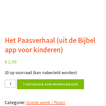
Het Paasverhaal (uit de Bijbel
app voor kinderen)
€
2,99
10 op voorraad (kan nabesteld worden)
Het
TOEVOEGEN AAN WINKELWAGEN
Paasverhaal
(uit
Categorie:
Goede week / Pasen
de