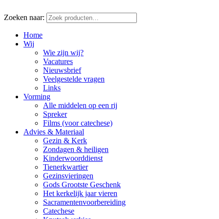
Zoeken naar:
Home
Wij
Wie zijn wij?
Vacatures
Nieuwsbrief
Veelgestelde vragen
Links
Vorming
Alle middelen op een rij
Spreker
Films (voor catechese)
Advies & Materiaal
Gezin & Kerk
Zondagen & heiligen
Kinderwoorddienst
Tienerkwartier
Gezinsvieringen
Gods Grootste Geschenk
Het kerkelijk jaar vieren
Sacramentenvoorbereiding
Catechese