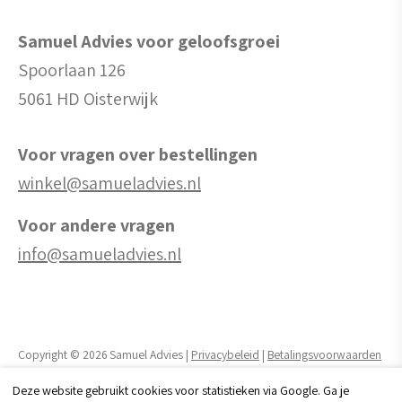
Samuel Advies voor geloofsgroei
Spoorlaan 126
5061 HD Oisterwijk
Voor vragen over bestellingen
winkel@samueladvies.nl
Voor andere vragen
info@samueladvies.nl
Copyright © 2026 Samuel Advies |
Privacybeleid
|
Betalingsvoorwaarden
Deze website gebruikt cookies voor statistieken via Google. Ga je
Realisatie website door:
Webheld.nl