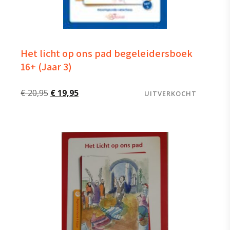
Het licht op ons pad begeleidersboek
16+ (Jaar 3)
Oorspronkelijke
Huidige
€
20,95
€
19,95
UITVERKOCHT
prijs
prijs
was:
is:
€ 20,95.
€ 19,95.