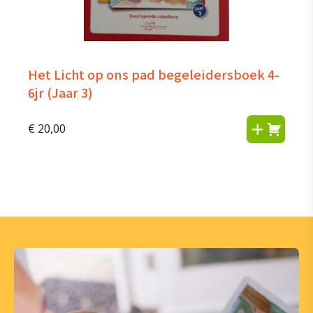
Het Licht op ons pad begeleidersboek 4-
6jr (Jaar 3)
€
20,00