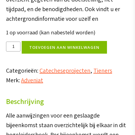
tijdpad, en de benodigdheden. Ook vindt u er
achtergrondinformatie voor uzelf en
1 op voorraad (kan nabesteld worden)
Het
TOEVOEGEN AAN WINKELWAGEN
licht
op
Categorieën:
Catecheseprojecten
,
Tieners
ons
Merk:
Adveniat
pad
begeleidersboek
Beschrijving
13-
15jr
Alle aanwijzingen voor een geslaagde
(Jaar
bijeenkomst staan overzichtelijk bij elkaar in dit
2)
begeleidersboek. Per bijeenkomst wordt een