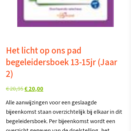
Het licht op ons pad
begeleidersboek 13-15jr (Jaar
2)
Oorspronkelijke
Huidige
€
20,95
€
20,00
prijs
prijs
Alle aanwijzingen voor een geslaagde
was:
is:
bijeenkomst staan overzichtelijk bij elkaar in dit
€ 20,95.
€ 20,00.
begeleidersboek. Per bijeenkomst wordt een
overzicht gegeven van de doelstelling, het