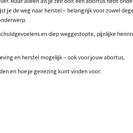
. Maar alleen als je zelf ooit een abortus hebt onder
jst je de weg naar herstel – belangrijk voor zowel deg
 onderwerp.
chuldgevoelens en diep weggestopte, pijnlijke herinner
rgeving en herstel mogelijk – ook voor jouw abortus.
den en hoe je genezing kunt vinden voor: