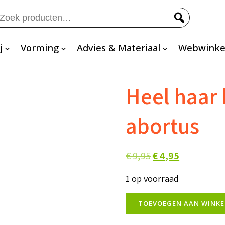
eken
ar:
j
Vorming
Advies & Materiaal
Webwinke
Heel haar 
abortus
Oorspronkelijke
Huidige
€
9,95
€
4,95
prijs
prijs
1 op voorraad
was:
is:
Heel
€ 9,95.
€ 4,95.
TOEVOEGEN AAN WINK
haar