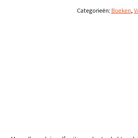
keuze
Categorieën:
Boeken
,
V
-
leven
na
abortus
aantal