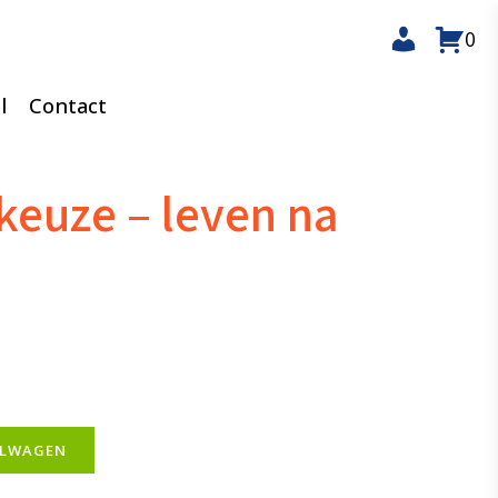
0
l
Contact
keuze – leven na
ELWAGEN