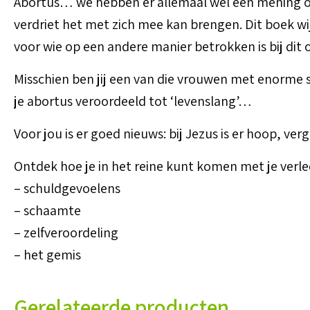
Abortus… we hebben er allemaal wel een mening over
verdriet het met zich mee kan brengen. Dit boek wi
voor wie op een andere manier betrokken is bij dit
Misschien ben jij een van die vrouwen met enorme s
je abortus veroordeeld tot ‘levenslang’…
Voor jou is er goed nieuws: bij Jezus is er hoop, ve
Ontdek hoe je in het reine kunt komen met je verle
– schuldgevoelens
– schaamte
– zelfveroordeling
– het gemis
Gerelateerde producten