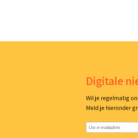
Digitale n
Wil je regelmatig on
Meld je hieronder gr
E-
mailadres
(Vereist)