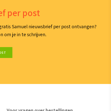
f per post
e gratis Samuel nieuwsbrief per post ontvangen?
n om je in te schrijven.
OST
Voor vragen over bestellingen