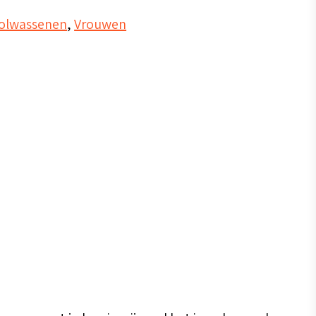
olwassenen
,
Vrouwen