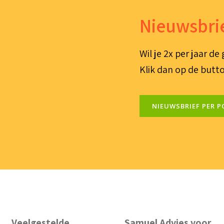
Nieuwsbrie
Wil je 2x per jaar d
Klik dan op de butto
NIEUWSBRIEF PER P
Veelgestelde
Samuel Advies voor