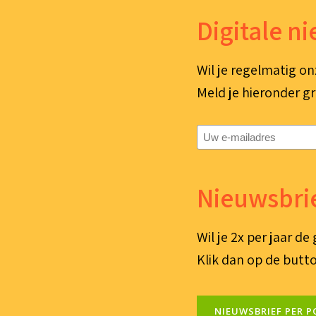
Digitale n
Wil je regelmatig on
Meld je hieronder gr
E-
mailadres
(Vereist)
Nieuwsbrie
Wil je 2x per jaar d
Klik dan op de butto
NIEUWSBRIEF PER P