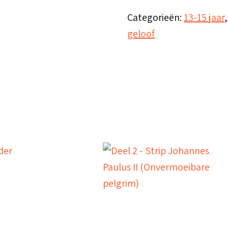
jouw
Categorieën:
13-15 jaar
verhaal
geloof
-
jongereneditie
aantal