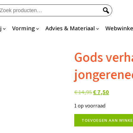
eken
ar:
j
Vorming
Advies & Materiaal
Webwinke
Gods verh
jongerene
Oorspronkelijke
Huidige
€
14,95
€
7,50
prijs
prijs
1 op voorraad
was:
is:
Gods
€ 14,95.
€ 7,50.
TOEVOEGEN AAN WINK
verhaal