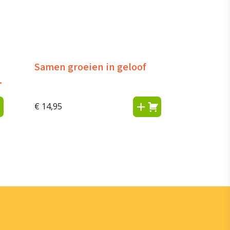
Samen groeien in geloof
€
14,95