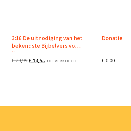
3:16 De uitnodiging van het
Donatie
bekendste Bijbelvers voor
tieners
Oorspronkelijke
Huidige
€
29,99
€
14,50
€
0,00
UITVERKOCHT
prijs
prijs
was:
is:
€ 29,99.
€ 14,50.