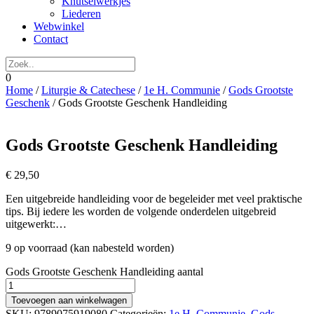
Knutselwerkjes
Liederen
Webwinkel
Contact
0
Home
/
Liturgie & Catechese
/
1e H. Communie
/
Gods Grootste
Geschenk
/ Gods Grootste Geschenk Handleiding
Gods Grootste Geschenk Handleiding
€
29,50
Een uitgebreide handleiding voor de begeleider met veel praktische
tips. Bij iedere les worden de volgende onderdelen uitgebreid
uitgewerkt:…
9 op voorraad (kan nabesteld worden)
Gods Grootste Geschenk Handleiding aantal
Toevoegen aan winkelwagen
SKU:
9789075919080
Categorieën:
1e H. Communie
,
Gods