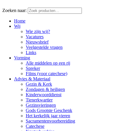
Zoeken naar:
Home
Wij
Wie zijn wij?
Vacatures
Nieuwsbrief
Veelgestelde vragen
Links
Vorming
Alle middelen op een rij
Spreker
Films (voor catechese)
Advies & Materiaal
Gezin & Kerk
Zondagen & heiligen
Kinderwoorddienst
Tienerkwartier
Gezinsvieringen
Gods Grootste Geschenk
Het kerkelijk jaar vieren
Sacramentenvoorbereiding
Catechese