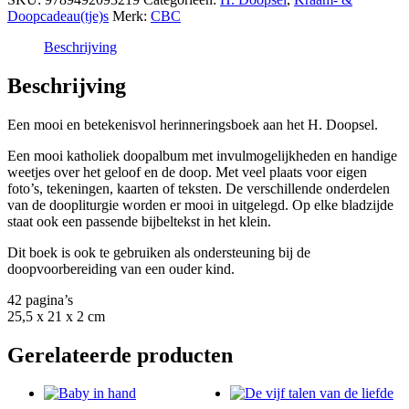
het
Doopcadeau(tje)s
Merk:
CBC
feest
van
Beschrijving
je
leven
Beschrijving
aantal
Een mooi en betekenisvol herinneringsboek aan het H. Doopsel.
Een mooi katholiek doopalbum met invulmogelijkheden en handige
weetjes over het geloof en de doop. Met veel plaats voor eigen
foto’s, tekeningen, kaarten of teksten. De verschillende onderdelen
van de doopliturgie worden er mooi in uitgelegd. Op elke bladzijde
staat ook een passende bijbeltekst in het klein.
Dit boek is ook te gebruiken als ondersteuning bij de
doopvoorbereiding van een ouder kind.
42 pagina’s
25,5 x 21 x 2 cm
Gerelateerde producten