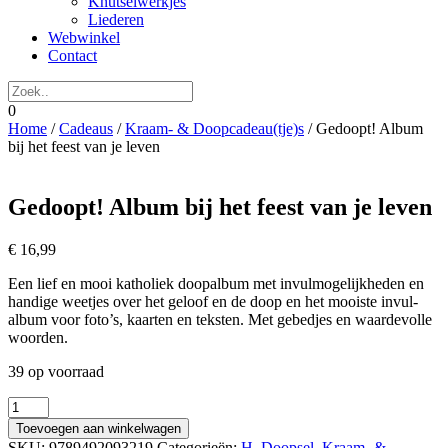
Knutselwerkjes
Liederen
Webwinkel
Contact
0
Home
/
Cadeaus
/
Kraam- & Doopcadeau(tje)s
/ Gedoopt! Album
bij het feest van je leven
Gedoopt! Album bij het feest van je leven
€
16,99
Een lief en mooi katholiek doopalbum met invulmogelijkheden en
handige weetjes over het geloof en de doop en het mooiste invul-
album voor foto’s, kaarten en teksten. Met gebedjes en waardevolle
woorden.
39 op voorraad
Gedoopt!
Album
Toevoegen aan winkelwagen
bij
SKU:
9789492093219
Categorieën:
H. Doopsel
,
Kraam- &