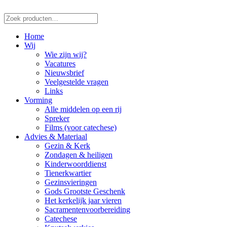
Zoeken
naar:
Home
Wij
Wie zijn wij?
Vacatures
Nieuwsbrief
Veelgestelde vragen
Links
Vorming
Alle middelen op een rij
Spreker
Films (voor catechese)
Advies & Materiaal
Gezin & Kerk
Zondagen & heiligen
Kinderwoorddienst
Tienerkwartier
Gezinsvieringen
Gods Grootste Geschenk
Het kerkelijk jaar vieren
Sacramentenvoorbereiding
Catechese