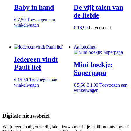
Baby in hand
De vijf talen van
de liefde
€
7,50
Toevoegen aan
winkelwagen
€
18,99
Uitverkocht
Aanbieding!
Iedereen vindt
Mini-boekje:
Pauli lief
Superpapa
€
15,50
Toevoegen aan
Oorspronkelijke
Huidige
winkelwagen
€
5,50
€
1,00
Toevoegen aan
prijs
prijs
winkelwagen
was:
is:
€ 5,50.
€ 1,00.
Digitale nieuwsbrief
Wil je regelmatig onze digitale nieuwsbrief in je mailbox ontvangen?