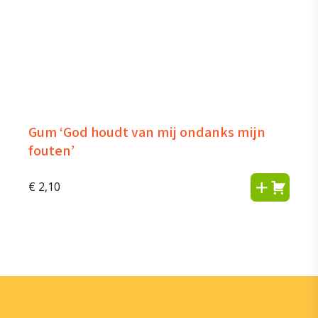
Gum ‘God houdt van mij ondanks mijn
fouten’
€
2,10