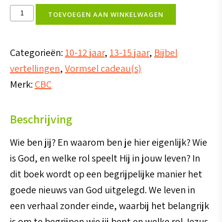
Er
TOEVOEGEN AAN WINKELWAGEN
was
eens....
Categorieën:
10-12 jaar
,
13-15 jaar
,
Bijbel
aantal
vertellingen
,
Vormsel cadeau(s)
Merk:
CBC
Beschrijving
Wie ben jij? En waarom ben je hier eigenlijk? Wie
is God, en welke rol speelt Hij in jouw leven? In
dit boek wordt op een begrijpelijke manier het
goede nieuws van God uitgelegd. We leven in
een verhaal zonder einde, waarbij het belangrijk
is om te begrijpen wie jij bent en welke rol Jezus