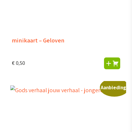
minikaart – Geloven
€
0,50
Aanbieding!