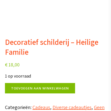
Decoratief schilderij – Heilige
Familie
€
18,00
1 op voorraad
Decoratief
TOEVOEGEN AAN WINKELWAGEN
schilderij
-
Categorieën:
Cadeaus
,
Diverse cadeautjes
,
Geen
Heilige