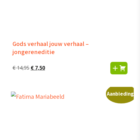
Gods verhaal jouw verhaal –
jongereneditie
Oorspronkelijke
Huidige
€
14,95
€
7,50
prijs
prijs
was:
is:
€ 14,95.
€ 7,50.
Aanbieding!