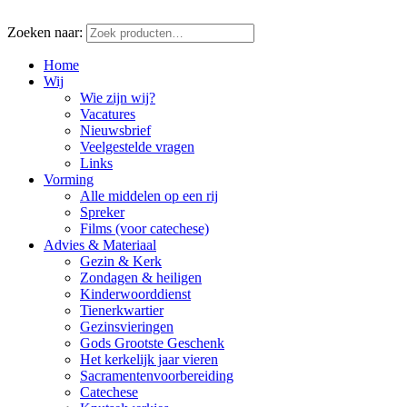
Zoeken naar:
Home
Wij
Wie zijn wij?
Vacatures
Nieuwsbrief
Veelgestelde vragen
Links
Vorming
Alle middelen op een rij
Spreker
Films (voor catechese)
Advies & Materiaal
Gezin & Kerk
Zondagen & heiligen
Kinderwoorddienst
Tienerkwartier
Gezinsvieringen
Gods Grootste Geschenk
Het kerkelijk jaar vieren
Sacramentenvoorbereiding
Catechese