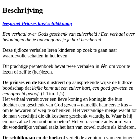
Beschrijving
leesproef Prinses kus/ schildknaap
Een verhaal over Gods geschenk van zuiverheid / Een verhaal over
beloningen die je ontvangt als je je hart beschermt
Deze tijdloze verhalen leren kinderen op zoek te gaan naar
waardevolle schatten in het leven.
Dit prachtige prentenboek bevat twee-verhalen-in-één om voor te
lezen of zelf te (her)lezen.
De prinses en de kus
illustreert op aansprekende wijze de tijdloze
boodschap dat
liefde komt uit een zuiver hart, een goed geweten en
een oprecht geloof
. (1 Tim. 1,5)
Het verhaal vertelt over een lieve koning en koningin die hun
dochter een geschenk van God geven – namelijk haar eerste kus –
om te bewaren of weg te schenken. Het verstandige meisje wacht tot
de man verschijnt die dit kostbare geschenk waardig is. Waar is hij
en hoe zal ze hem ooit ontmoeten? Het verrassende antwoord van
dit wonderlijke verhaal raakt het hart van zowel ouders als kinderen.
De schildknaap en de boekrol
vertelt de avonturen van een jonge