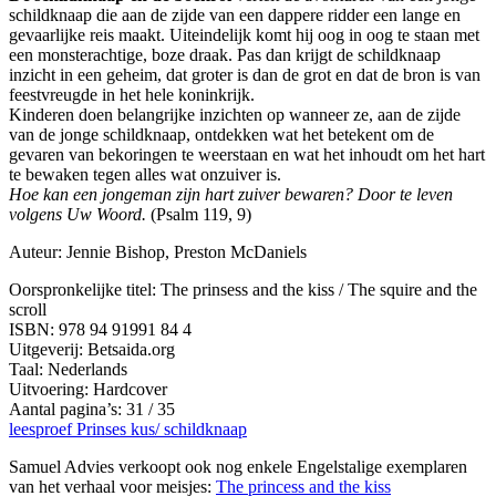
schildknaap die aan de zijde van een dappere ridder een lange en
gevaarlijke reis maakt. Uiteindelijk komt hij oog in oog te staan met
een monsterachtige, boze draak. Pas dan krijgt de schildknaap
inzicht in een geheim, dat groter is dan de grot en dat de bron is van
feestvreugde in het hele koninkrijk.
Kinderen doen belangrijke inzichten op wanneer ze, aan de zijde
van de jonge schildknaap, ontdekken wat het betekent om de
gevaren van bekoringen te weerstaan en wat het inhoudt om het hart
te bewaken tegen alles wat onzuiver is.
Hoe kan een jongeman zijn hart zuiver bewaren? Door te leven
volgens Uw Woord.
(Psalm 119, 9)
Auteur: Jennie Bishop, Preston McDaniels
Oorspronkelijke titel: The prinsess and the kiss / The squire and the
scroll
ISBN: 978 94 91991 84 4
Uitgeverij: Betsaida.org
Taal: Nederlands
Uitvoering: Hardcover
Aantal pagina’s: 31 / 35
leesproef Prinses kus/ schildknaap
Samuel Advies verkoopt ook nog enkele Engelstalige exemplaren
van het verhaal voor meisjes:
The princess and the kiss