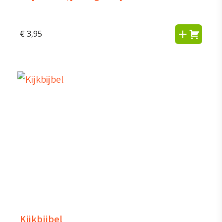
€
3,95
Kijkbijbel