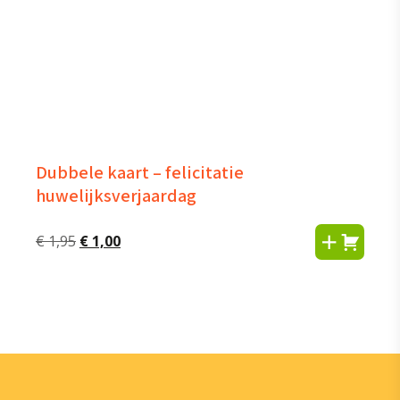
Dubbele kaart – felicitatie
huwelijksverjaardag
Oorspronkelijke
Huidige
€
1,95
€
1,00
prijs
prijs
was:
is:
€ 1,95.
€ 1,00.