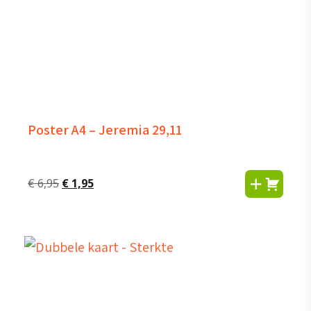
Poster A4 – Jeremia 29,11
Oorspronkelijke
Huidige
€
6,95
€
1,95
prijs
prijs
was:
is:
€ 6,95.
€ 1,95.