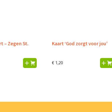
t – Zegen St.
Kaart ‘God zorgt voor jou’
€
1,20