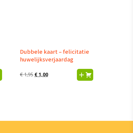
Dubbele kaart – felicitatie
huwelijksverjaardag
Oorspronkelijke
Huidige
€
1,95
€
1,00
prijs
prijs
was:
is:
€ 1,95.
€ 1,00.