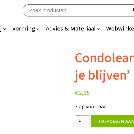
Zoeken
naar:
j
Vorming
Advies & Materiaal
Webwinke
Condoleanc
je blijven’
€
2,35
3 op voorraad
Condoleance:
TOEVOEGEN AA
'Gods