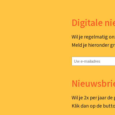
Digitale n
Wil je regelmatig on
Meld je hieronder gr
E-
mailadres
(Vereist)
Nieuwsbrie
Wil je 2x per jaar d
Klik dan op de butto