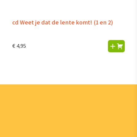
cd Weet je dat de lente komt! (1 en 2)
€
4,95