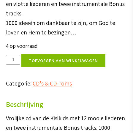
en vlotte liederen en twee instrumentale Bonus
tracks.
1000 ideeën om dankbaar te zijn, om God te
loven en Hem te bezingen…
4 op voorraad
CD
TOEVOEGEN AAN WINKELWAGEN
1000
ideeën
Categorie:
CD's & CD-roms
(KISI)
aantal
Beschrijving
Vrolijke cd van de Kisikids met 12 mooie liederen
en twee instrumentale Bonus tracks. 1000