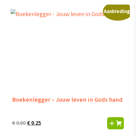
Aanbieding!
Boekenlegger – Jouw leven in Gods hand
Oorspronkelijke
Huidige
€
0,60
€
0,25
prijs
prijs