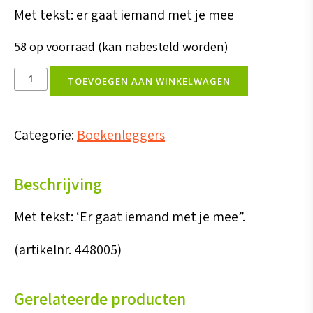
Met tekst: er gaat iemand met je mee
58 op voorraad (kan nabesteld worden)
boekenlegger
TOEVOEGEN AAN WINKELWAGEN
vriendschap
met
Categorie:
Boekenleggers
’Er
gaat
Beschrijving
iemand
met
Met tekst: ‘Er gaat iemand met je mee”.
je
(artikelnr. 448005)
mee’
aantal
Gerelateerde producten