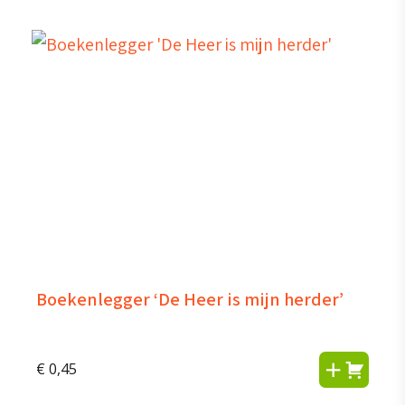
was:
is:
€ 0,60.
€ 0,25.
Boekenlegger ‘De Heer is mijn herder’
€
0,45