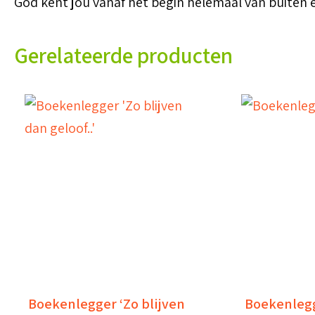
God kent jou vanaf het begin helemaal van buiten en v
Gerelateerde producten
Boekenlegger ‘Zo blijven
Boekenlegg