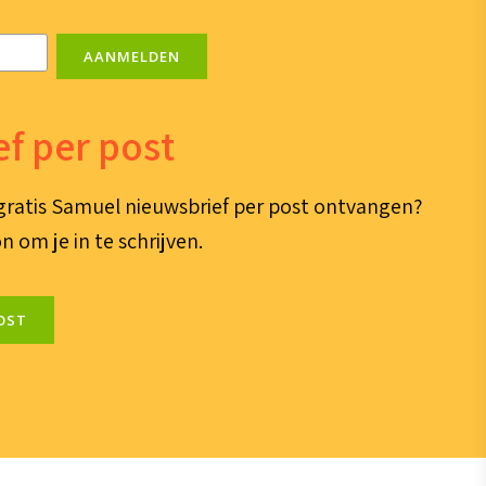
AANMELDEN
f per post
e gratis Samuel nieuwsbrief per post ontvangen?
n om je in te schrijven.
OST