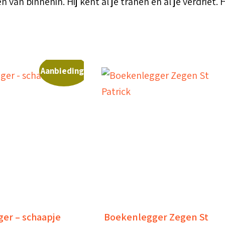
an binnenin. Hij kent al je tranen en al je verdriet. Hi
Aanbieding!
er – schaapje
Boekenlegger Zegen St