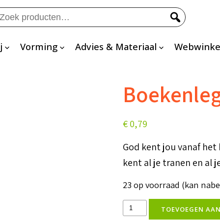
eken
ar:
j
Vorming
Advies & Materiaal
Webwinke
Boekenleg
€
0,79
God kent jou vanaf het 
kent al je tranen en al j
23 op voorraad (kan nab
Boekenlegger
TOEVOEGEN AA