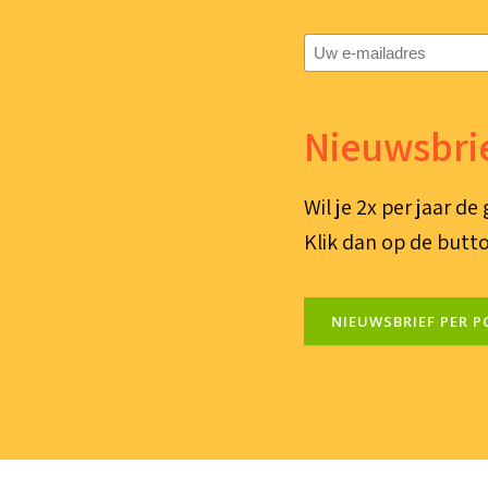
E-
mailadres
(Vereist)
Nieuwsbrie
Wil je 2x per jaar d
Klik dan op de butto
NIEUWSBRIEF PER P