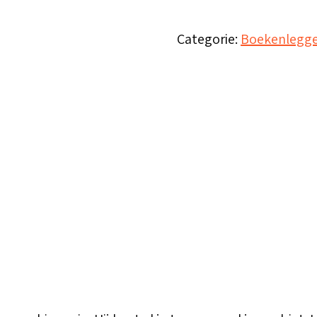
'God
kent
Categorie:
Boekenlegge
jou'
aantal