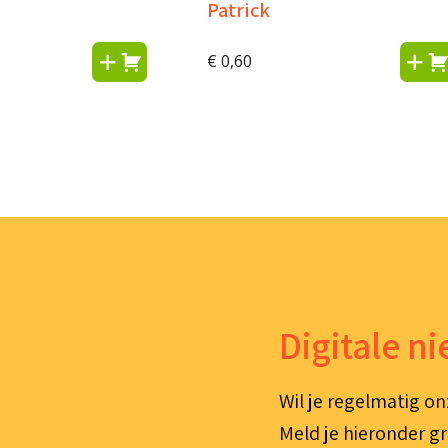
Patrick
onkelijke
Huidige
€
0,60
prijs
s:
€ 0,25.
Digitale n
Wil je regelmatig on
Meld je hieronder gr