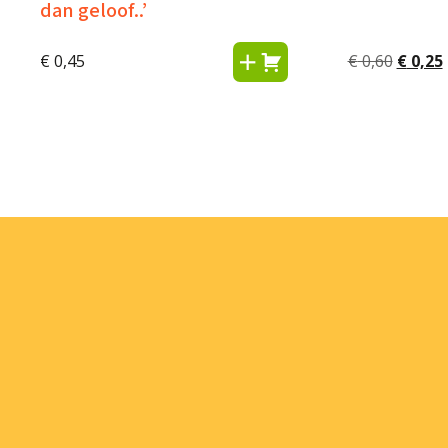
dan geloof..’
Oorspr
€
0,45
€
0,60
€
0,25
prijs
was:
i
€ 0,60.