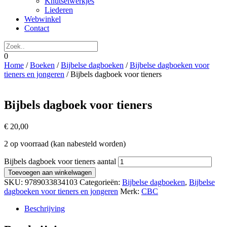
Knutselwerkjes
Liederen
Webwinkel
Contact
0
Home
/
Boeken
/
Bijbelse dagboeken
/
Bijbelse dagboeken voor
tieners en jongeren
/ Bijbels dagboek voor tieners
Bijbels dagboek voor tieners
€
20,00
2 op voorraad (kan nabesteld worden)
Bijbels dagboek voor tieners aantal
Toevoegen aan winkelwagen
SKU:
9789033834103
Categorieën:
Bijbelse dagboeken
,
Bijbelse
dagboeken voor tieners en jongeren
Merk:
CBC
Beschrijving