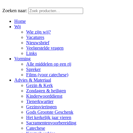
Zoeken naar:
Home
Wij
Wie zijn wij?
Vacatures
Nieuwsbrief
Veelgestelde vragen
Links
Vorming
Alle middelen op een rij
Spreker
Films (voor catechese)
Advies & Materiaal
Gezin & Kerk
Zondagen & heiligen
Kinderwoorddienst
Tienerkwartier
Gezinsvieringen
Gods Grootste Geschenk
Het kerkelijk jaar vieren
Sacramentenvoorbereiding
Catechese