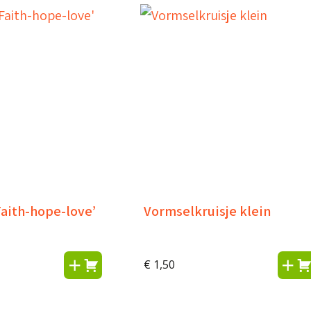
aith-hope-love’
Vormselkruisje klein
€
1,50