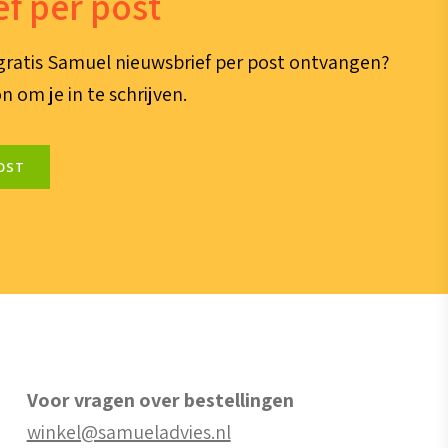
f per post
e gratis Samuel nieuwsbrief per post ontvangen?
n om je in te schrijven.
OST
Voor vragen over bestellingen
winkel@samueladvies.nl