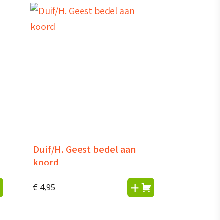
Duif/H. Geest bedel aan
koord
€
4,95