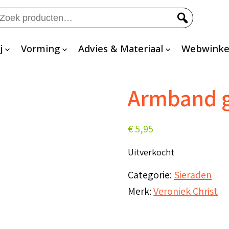
eken
ar:
j
Vorming
Advies & Materiaal
Webwinke
Armband g
€
5,95
Uitverkocht
Categorie:
Sieraden
Merk:
Veroniek Christ