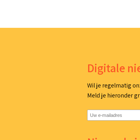
Digitale n
Wil je regelmatig on
Meld je hieronder gr
E-
mailadres
(Vereist)