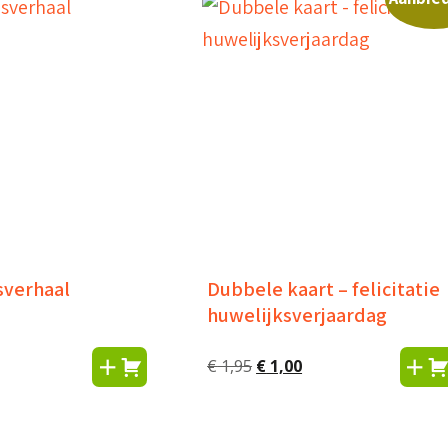
verhaal
Dubbele kaart – felicitatie
huwelijksverjaardag
Oorspronkelijke
Huidige
€
1,95
€
1,00
prijs
prijs
was:
is:
€ 1,95.
€ 1,00.