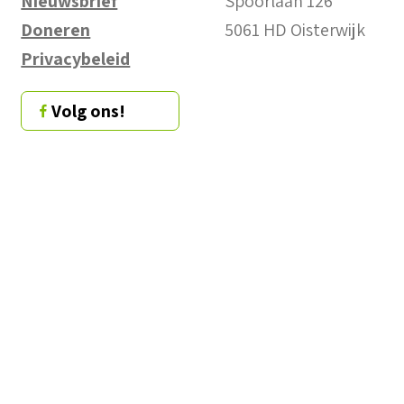
Nieuwsbrief
Spoorlaan 126
Doneren
5061 HD Oisterwijk
Privacybeleid
Volg ons!