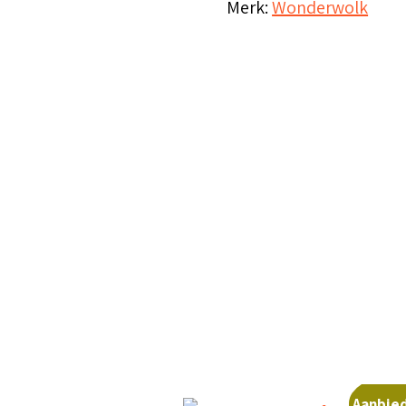
Merk:
Wonderwolk
5,7
blauw
aantal
Aanbied