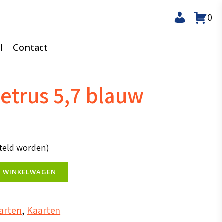
0
l
Contact
Petrus 5,7 blauw
steld worden)
N WINKELWAGEN
aarten
,
Kaarten