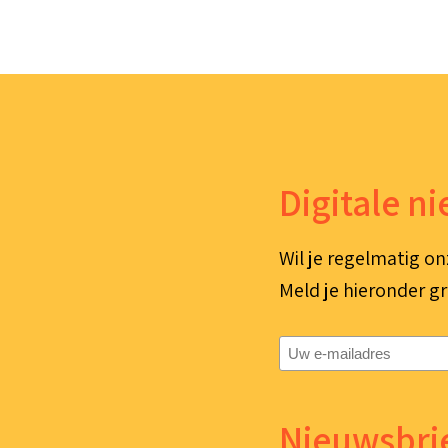
Digitale n
Wil je regelmatig on
Meld je hieronder gr
E-
mailadres
(Vereist)
Nieuwsbrie