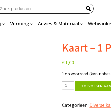
eken
ar:
j
Vorming
Advies & Materiaal
Webwinke
Kaart – 1 
€
1,00
1 op voorraad (kan nabe
Kaart
TOEVOEGEN AA
-
1
Categorieën:
Diverse k
Petrus