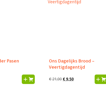
der Pasen
Ons Dagelijks Brood –
Veertigdagentijd
Oorspronkelijke
Huidige
€
21,00
€
9,50
prijs
prijs
was:
is:
€ 21,00.
€ 9,50.