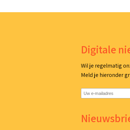
Digitale n
Wil je regelmatig on
Meld je hieronder gr
E-
mailadres
(Vereist)
Nieuwsbrie