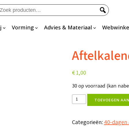
eken
ar:
j
Vorming
Advies & Materiaal
Webwinke
Aftelkalen
€
1,00
30 op voorraad (kan nab
Aftelkalender
TOEVOEGEN AA
veertigdagentijd
aantal
Categorieën:
40-dagen 