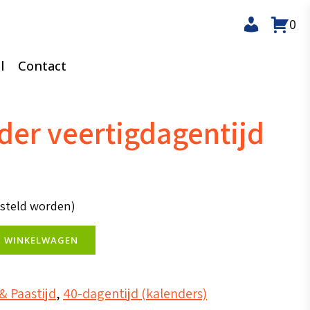
0
l
Contact
der veertigdagentijd
esteld worden)
N WINKELWAGEN
& Paastijd
,
40-dagentijd (kalenders)