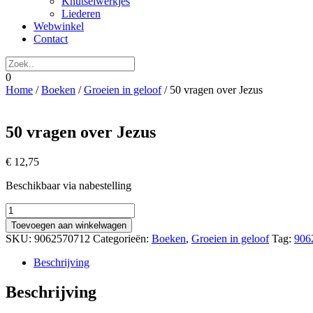
Knutselwerkjes
Liederen
Webwinkel
Contact
0
Home
/
Boeken
/
Groeien in geloof
/ 50 vragen over Jezus
50 vragen over Jezus
€
12,75
Beschikbaar via nabestelling
50
vragen
Toevoegen aan winkelwagen
over
SKU:
9062570712
Categorieën:
Boeken
,
Groeien in geloof
Tag:
906
Jezus
aantal
Beschrijving
Beschrijving