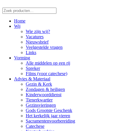
Zoeken
naar:
Home
Wij
Wie zijn wij?
Vacatures
Nieuwsbrief
Veelgestelde vragen
Links
Vorming
Alle middelen op een rij
Spreker
Films (voor catechese)
Advies & Materiaal
Gezin & Kerk
Zondagen & heiligen
Kinderwoorddienst
Tienerkwartier
Gezinsvieringen
Gods Grootste Geschenk
Het kerkelijk jaar vieren
Sacramentenvoorbereiding
Catechese