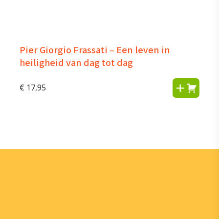
Pier Giorgio Frassati – Een leven in
heiligheid van dag tot dag
€
17,95