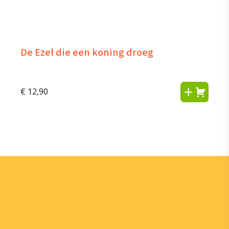
De Ezel die een koning droeg
€
12,90