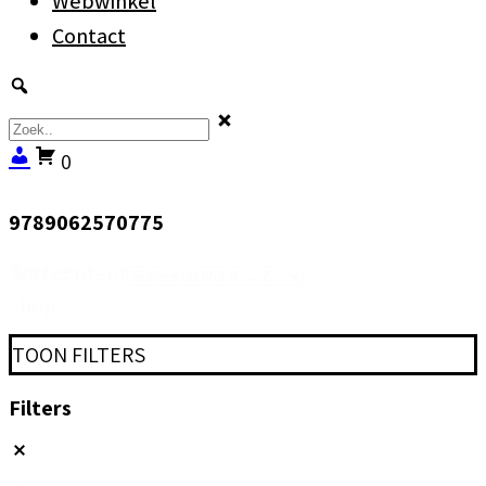
Webwinkel
Contact
0
9789062570775
Sorteer
Sort content
shop
TOON FILTERS
Filters