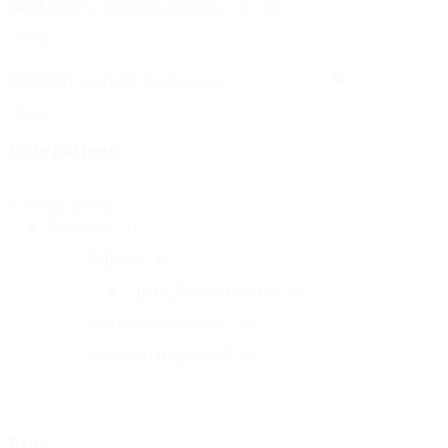
Sorteer
Sort content
shop
Zoeken
Search content
shop
Categorieën
Categorieën
Boeken
(1)
Bijbels
(1)
(jong)Volwassene
(1)
Gebedenboeken
(1)
Groeien in geloof
(1)
Prijs