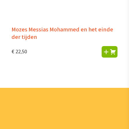
Mozes Messias Mohammed en het einde
der tijden
€
22,50