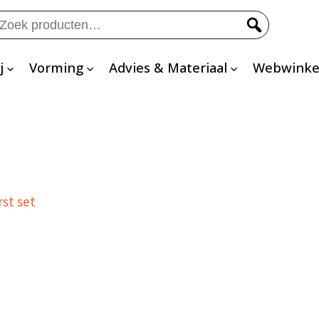
eken
ar:
j
Vorming
Advies & Materiaal
Webwinke