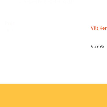
Verwerkingsmateriaal
(1)
Prijs
Vilt Ker
Prijs
X
€
29,95