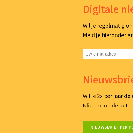
Digitale n
Wil je regelmatig on
Meld je hieronder gr
E-
mailadres
(Vereist)
Nieuwsbrie
Wil je 2x per jaar d
Klik dan op de butto
NIEUWSBRIEF PER P