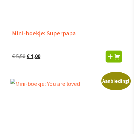
Mini-boekje: Superpapa
Oorspronkelijke
Huidige
€
5,50
€
1,00
prijs
prijs
was:
is:
€ 5,50.
€ 1,00.
Aanbieding!