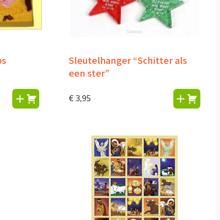
ps
Sleutelhanger “Schitter als
een ster”
€
3,95