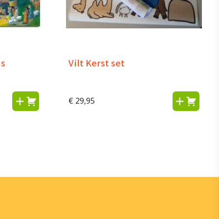
is
Vilt Kerst set
€
29,95