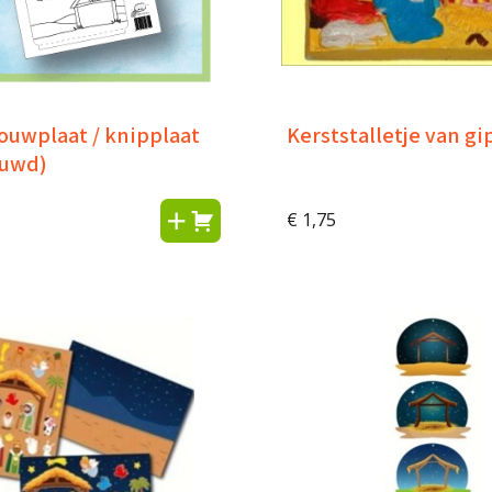
ouwplaat / knipplaat
Kerststalletje van gi
euwd)
€
1,75