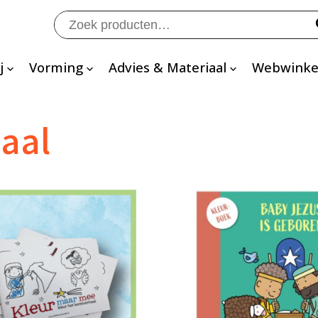
Zoeken
naar:
j
Vorming
Advies & Materiaal
Webwinke
aal