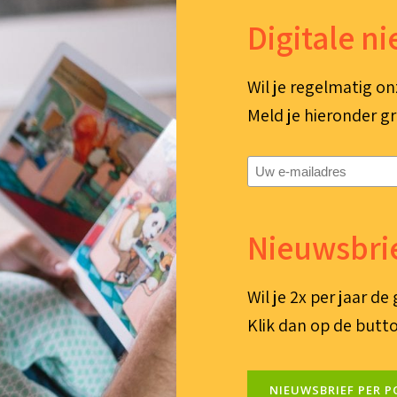
Digitale n
Wil je regelmatig on
Meld je hieronder gr
E-
mailadres
(Vereist)
Nieuwsbrie
Wil je 2x per jaar d
Klik dan op de butto
NIEUWSBRIEF PER P