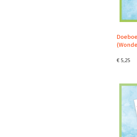
Doeboek
(Wonde
€
5,25