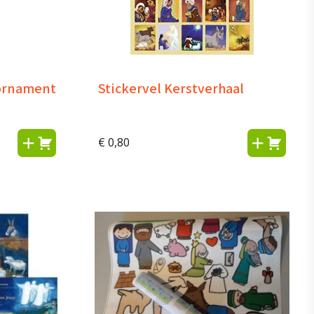
 ornament
Stickervel Kerstverhaal
€
0,80