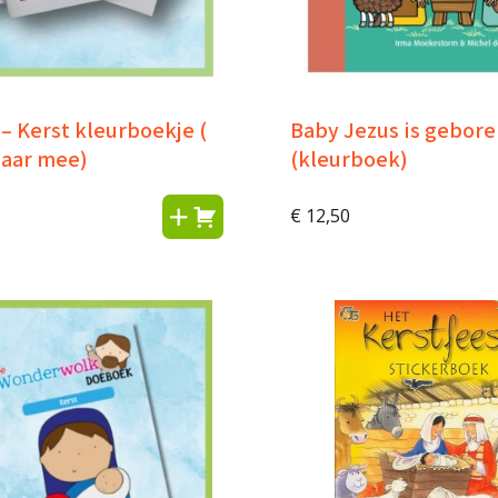
– Kerst kleurboekje (
Baby Jezus is gebor
maar mee)
(kleurboek)
€
12,50