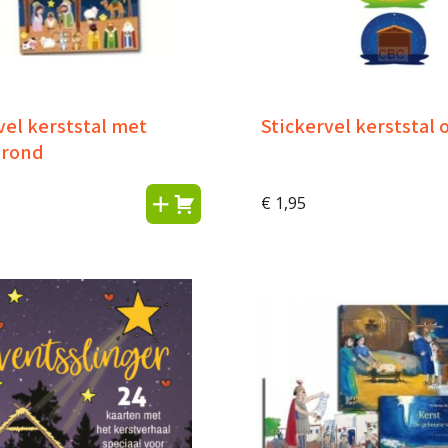
vel kerststal met
Stickervel kerststal
grond
€
1,95