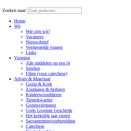
Zoeken naar:
Home
Wij
Wie zijn wij?
Vacatures
Nieuwsbrief
Veelgestelde vragen
Links
Vorming
Alle middelen op een rij
Spreker
Films (voor catechese)
Advies & Materiaal
Gezin & Kerk
Zondagen & heiligen
Kinderwoorddienst
Tienerkwartier
Gezinsvieringen
Gods Grootste Geschenk
Het kerkelijk jaar vieren
Sacramentenvoorbereiding
Catechese