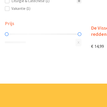
Liturgie & Catechese
(1)
Vakantie
(1)
Prijs
De Viss
redden
Prijs
X
€
14,99