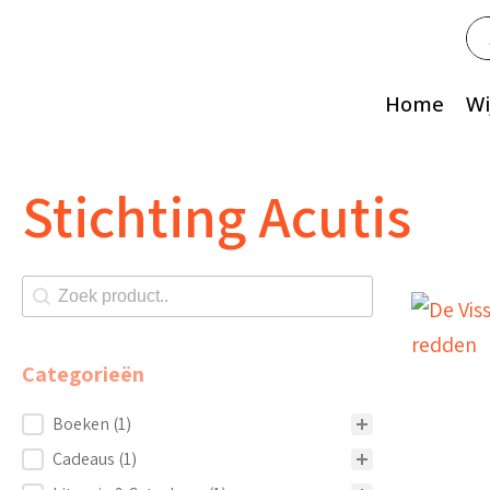
Zo
na
Home
Wi
Stichting Acutis
Zoeken shop
Search content
Categorieën
Categorieën
Boeken
(1)
Cadeaus
(1)