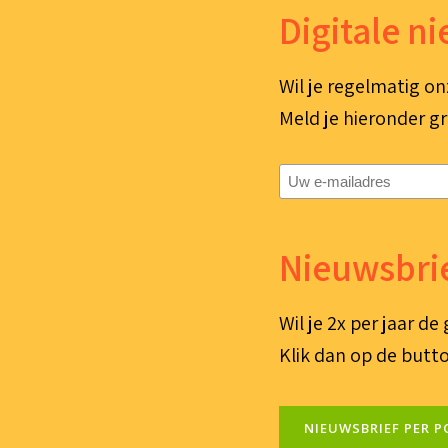
Digitale n
Wil je regelmatig on
Meld je hieronder gr
E-
mailadres
(Vereist)
Nieuwsbrie
Wil je 2x per jaar d
Klik dan op de butto
NIEUWSBRIEF PER P