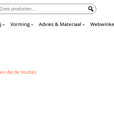
eken
ar:
j
Vorming
Advies & Materiaal
Webwinke