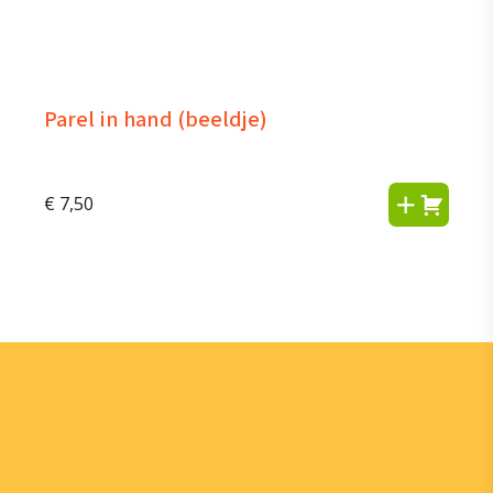
Parel in hand (beeldje)
€
7,50