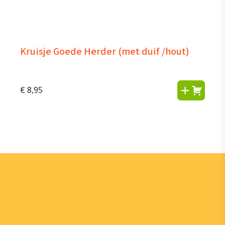
Kruisje Goede Herder (met duif /hout)
€
8,95