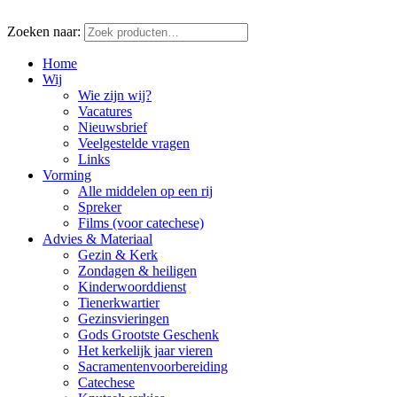
Zoeken naar:
Home
Wij
Wie zijn wij?
Vacatures
Nieuwsbrief
Veelgestelde vragen
Links
Vorming
Alle middelen op een rij
Spreker
Films (voor catechese)
Advies & Materiaal
Gezin & Kerk
Zondagen & heiligen
Kinderwoorddienst
Tienerkwartier
Gezinsvieringen
Gods Grootste Geschenk
Het kerkelijk jaar vieren
Sacramentenvoorbereiding
Catechese