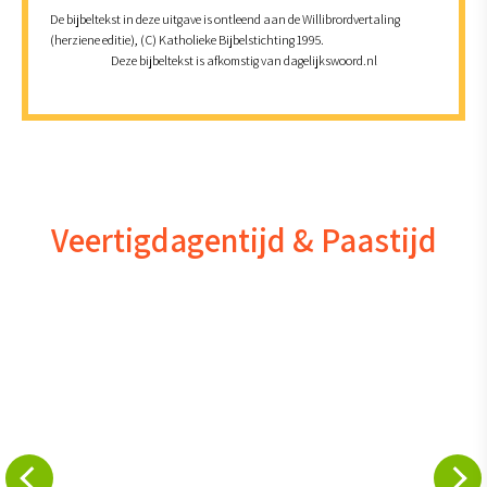
De bijbeltekst in deze uitgave is ontleend aan de Willibrordvertaling
(herziene editie), (C) Katholieke Bijbelstichting 1995.
Deze bijbeltekst is afkomstig van dagelijkswoord.nl
Veertigdagentijd & Paastijd